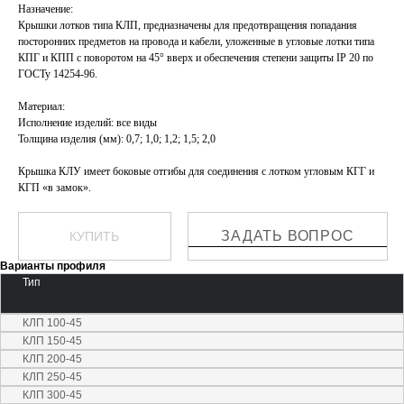
Назначение:
Крышки лотков типа КЛП, предназначены для предотвращения попадания
посторонних предметов на провода и кабели, уложенные в угловые лотки типа
КПГ и КПП с поворотом на 45° вверх и обеспечения степени защиты IP 20 по
ГОСТу 14254-96.
Материал:
Исполнение изделий: все виды
Толщина изделия (мм): 0,7; 1,0; 1,2; 1,5; 2,0
Крышка КЛУ имеет боковые отгибы для соединения с лотком угловым КГГ и
КГП «в замок».
ЗАДАТЬ ВОПРОС
КУПИТЬ
Варианты профиля
Тип
КЛП 100-45
КЛП 150-45
КЛП 200-45
КЛП 250-45
КЛП 300-45