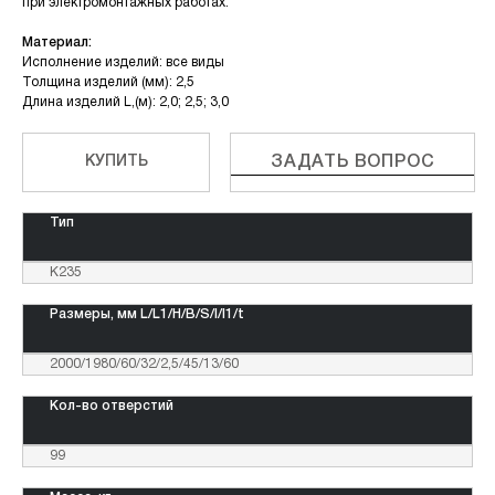
при электромонтажных работах.
Материал:
Исполнение изделий: все виды
Толщина изделий (мм): 2,5
Длина изделий L,(м): 2,0; 2,5; 3,0
КУПИТЬ
ЗАДАТЬ ВОПРОС
Тип
К235
Размеры, мм L/L1/H/B/S/l/l1/t
2000/1980/60/32/2,5/45/13/60
Кол-во отверстий
99