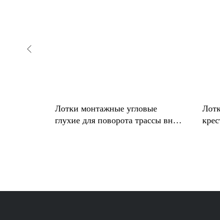
Лотки монтажные угловые
Лот
глухие для поворота трассы вниз
крес
на 90° КСГ
пер