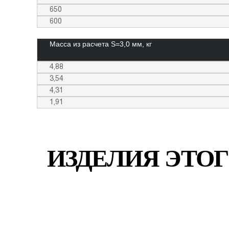
650
600
Масса из расчета S=3,0 мм, кг
4,88
3,54
4,31
1,91
ИЗДЕЛИЯ ЭТОГ