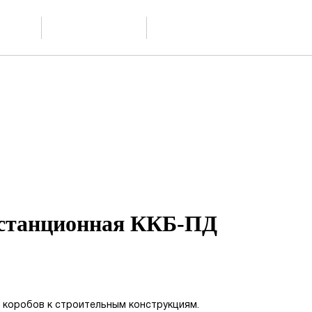
Доставка и
ание
Контакты
обслуживание
истанционная ККБ-ПД
 коробов к строительным конструкциям.