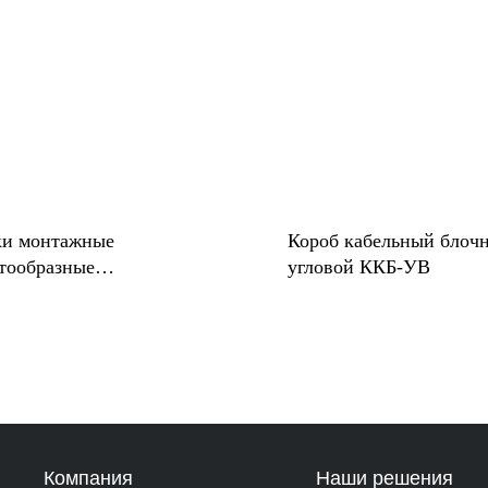
ки монтажные
Короб кабельный блоч
тообразные
угловой ККБ-УВ
форированные глухие КМП
Компания
Наши решения