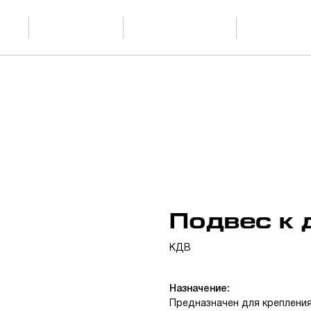
Скачать
О производстве
Проектиров
ции
каталог PDF
Подвес к 
КДВ
Назначение:
Предназначен для крепления