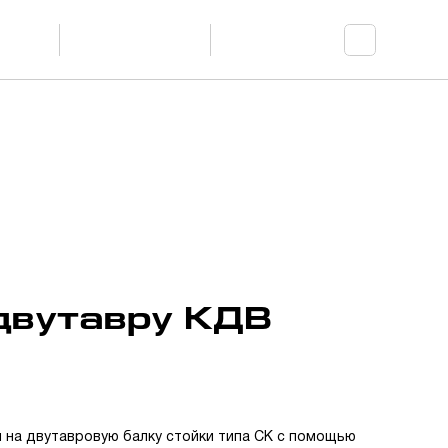
Доставка и
ание
Контакты
обслуживание
двутавру КДВ
 на двутавровую балку стойки типа СК с помощью