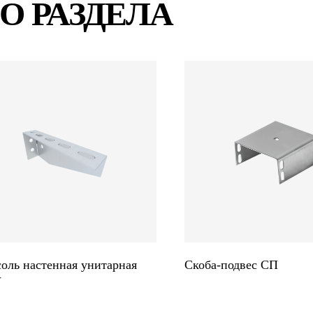
О РАЗДЕЛА
оль настенная унитарная
Скоба-подвес СП
У