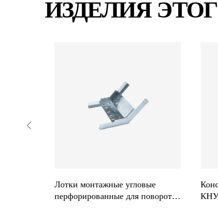
ИЗДЕЛИЯ ЭТОГ
перемены
Лотки монтажные угловые
Конс
сы
перфорированные для поворота
КН
трассы вверх на 45° КПП