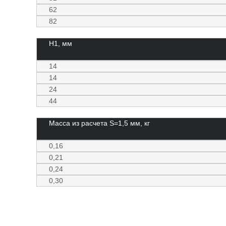
62
82
Н1, мм
14
14
24
44
Масса из расчета S=1,5 мм, кг
0,16
0,21
0,24
0,30