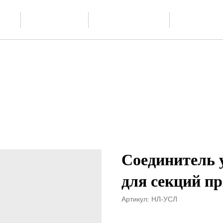
Скачать
О производстве
Проектиров
ии
каталог PDF
Соединитель 
для секций 
Артикул:
НЛ-УСЛ