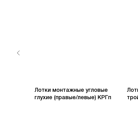
ловые
Лотки монтажные угловые
Лот
 трассы
глухие (правые/левые) КРГп
тро