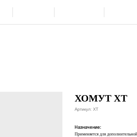
Скачать
О производстве
Проектиров
ии
каталог PDF
ХОМУТ ХТ
Артикул:
ХТ
Назначение:
Применяется для дополнительно