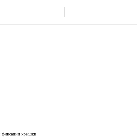
Доставка и
ание
Контакты
обслуживание
й фиксации крышки.