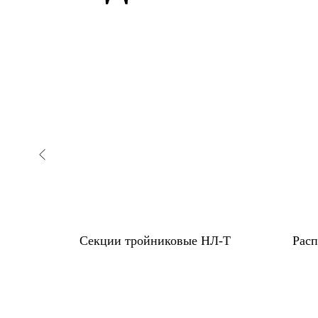
й для
Секции тройниковые НЛ-Т
Рас
ссы НЛ-