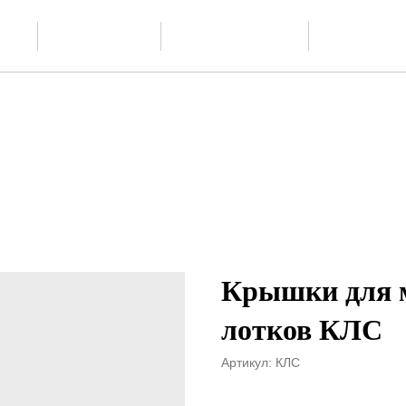
Скачать
О производстве
Проектиров
ии
каталог PDF
Крышки для 
лотков КЛС
Артикул:
КЛС