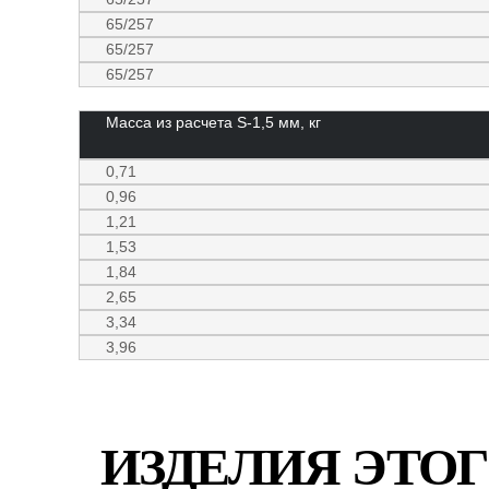
65/257
65/257
65/257
Масса из расчета S-1,5 мм, кг
0,71
0,96
1,21
1,53
1,84
2,65
3,34
3,96
ИЗДЕЛИЯ ЭТОГ