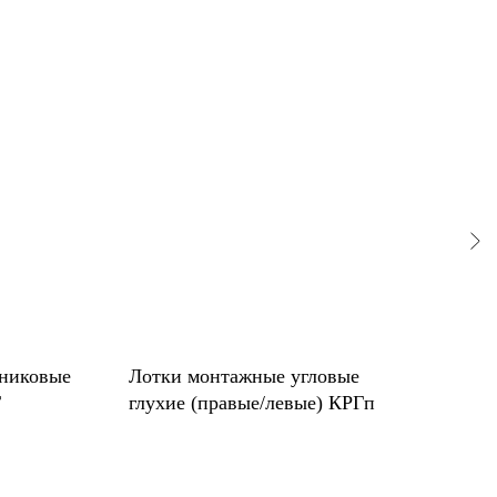
никовые
Лотки монтажные угловые
Кор
Г
глухие (правые/левые) КРГп
угл
КК