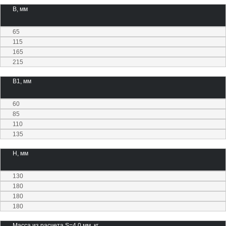
В, мм
65
115
165
215
В1, мм
60
85
110
135
H, мм
130
180
180
180
Масса из расчета S=4,0 мм, кг