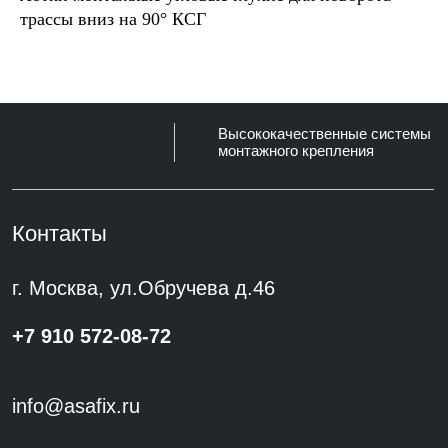
трассы вниз на 90° КСГ
ун
©
2023-2026
Asafix Все права защищены