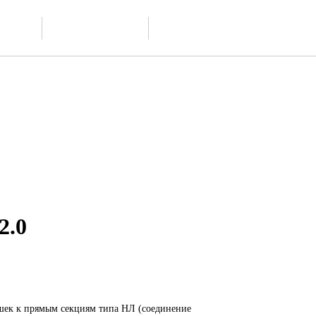
Доставка и
ание
Контакты
обслуживание
2.0
шек к прямым секциям типа НЛ (соединение