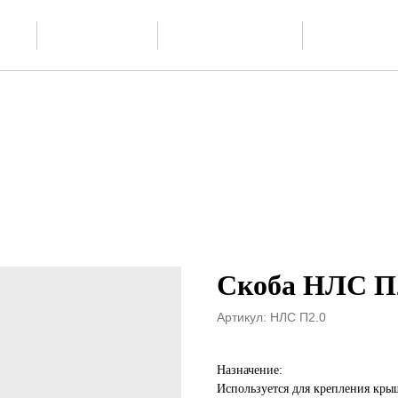
Скачать
О производстве
Проектиров
ии
каталог PDF
Скоба НЛС П
Артикул:
НЛС П2.0
Назначение:
Используется для крепления кры