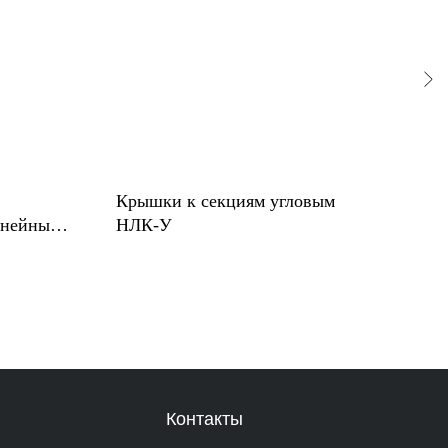
Крышки к секциям угловым
Лот
инейный
НЛК-У
шир
Контакты