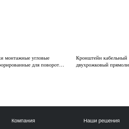
ки монтажные угловые
Кронштейн кабельный
орированные для поворота
двухрожковый прямол
сы вверх на 90° КПП
К1350 Р2В*
Компания
Наши решения