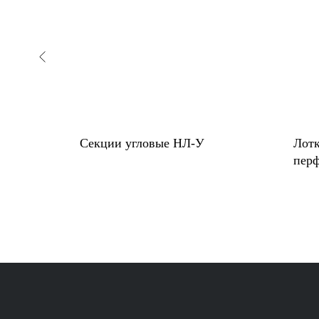
вые
Секции угловые НЛ-У
Лот
перф
трас