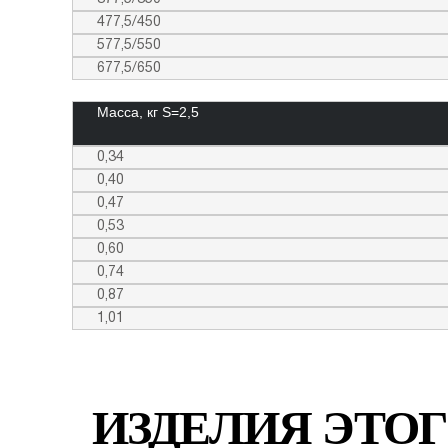
477,5/450
577,5/550
677,5/650
Масса, кг S=2,5
0,34
0,40
0,47
0,53
0,60
0,74
0,87
1,01
ИЗДЕЛИЯ ЭТОГ