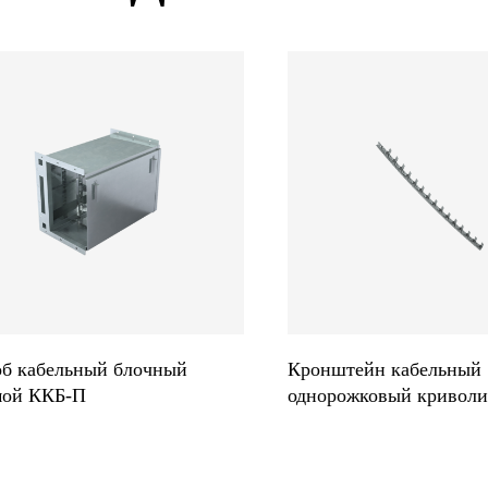
об кабельный блочный
Кронштейн кабельный
мой ККБ-П
однорожковый кривол
К1360 Р1К*