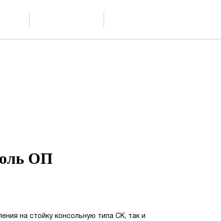
Доставка и
ание
Контакты
обслуживание
соль ОП
ения на стойку консольную типа СК, так и