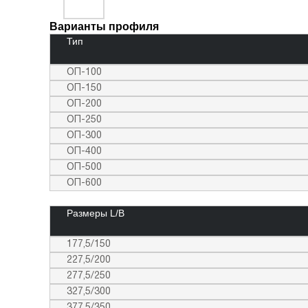
Варианты профиля
Тип
ОП-100
ОП-150
ОП-200
ОП-250
ОП-300
ОП-400
ОП-500
ОП-600
Размеры L/B
177,5/150
227,5/200
277,5/250
327,5/300
377,5/350