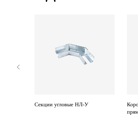
вые
Секции угловые НЛ-У
Кор
пря