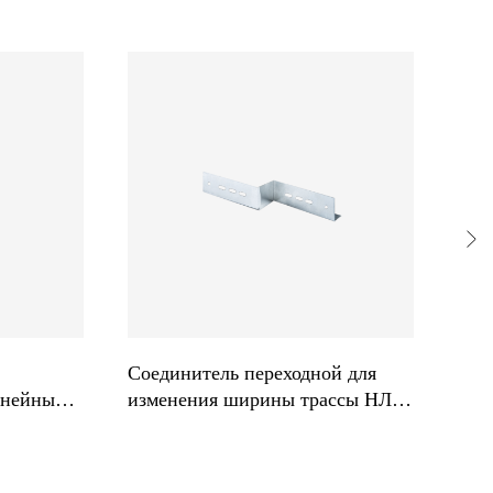
Соединитель переходной для
Кор
инейный
изменения ширины трассы НЛ-
угл
СПШ П1.87