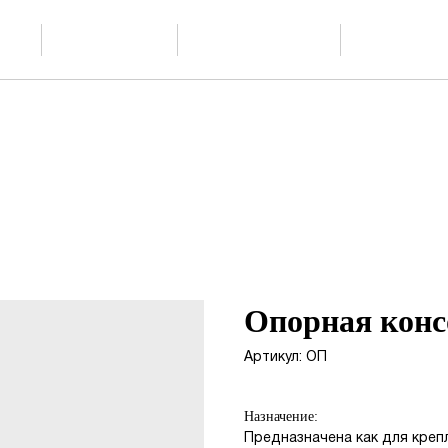
Скачать
О производстве
Проектиров
ции
каталог PDF
Опорная кон
Артикул:
ОП
Назначение:
Предназначена как для крепл