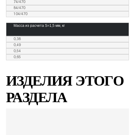
74/470
84/470
104/470
Масса из расчета S=1,5 мм, кг
0,38
0,49
0,54
0,65
ИЗДЕЛИЯ ЭТОГО
РАЗДЕЛА