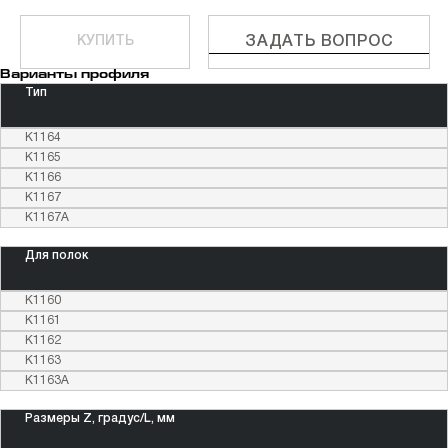
КУПИТЬ
ЗАДАТЬ ВОПРОС
Варианты профиля
Тип
К1164
К1165
К1166
К1167
К1167А
Для полок
К1160
К1161
К1162
К1163
К1163А
Размеры Z, градус/L, мм