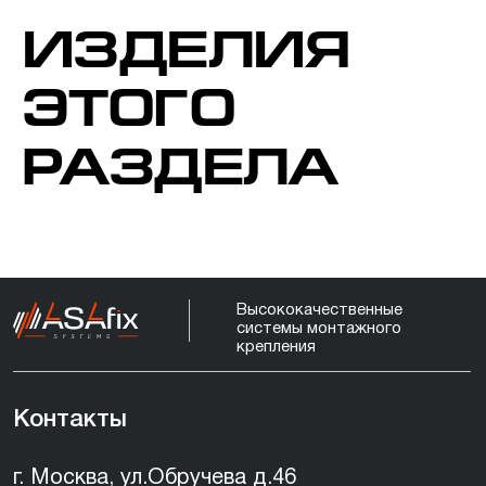
г. Москва, ул.Обручева д.46
ИЗДЕЛИЯ
+7 910 572-08-72
ЭТОГО
info@asafix.ru
РАЗДЕЛА
Скачать каталог PDF
Политика конфиденциальности
©
2023-2026
Asafix Все права защищены