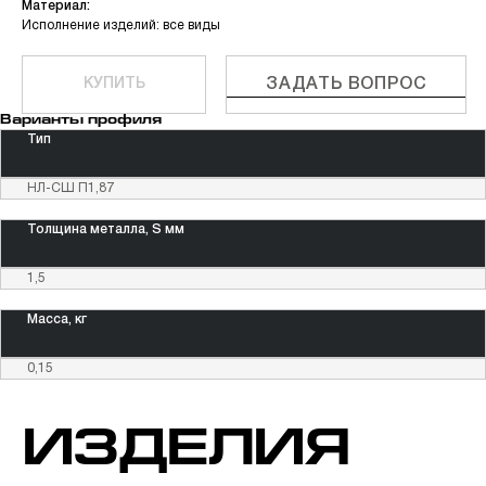
Материал:
Исполнение изделий: все виды
КУПИТЬ
ЗАДАТЬ ВОПРОС
Варианты профиля
Тип
НЛ-СШ П1,87
Толщина металла, S мм
1,5
Масса, кг
0,15
Высококачественные
системы монтажного
крепления
ИЗДЕЛИЯ
Контакты