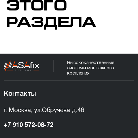
ЭТОГО
г. Москва, ул.Обручева д.46
РАЗДЕЛА
+7 910 572-08-72
info@asafix.ru
Скачать каталог PDF
Политика конфиденциальности
©
2023-2026
Asafix Все права защищены