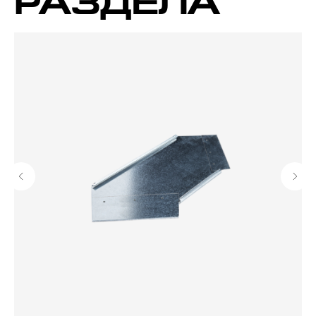
РАЗДЕЛА
Высококачественные
системы монтажного
крепления
Контакты
г. Москва, ул.Обручева д.46
+7 910 572-08-72
info@asafix.ru