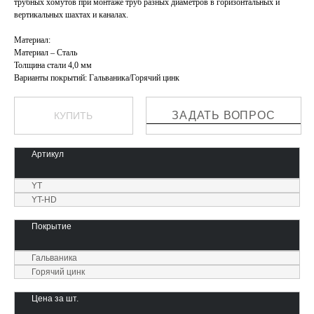
трубных хомутов при монтаже труб разных диаметров в горизонтальных и
вертикальных шахтах и каналах.
Материал:
Материал – Сталь
Толщина стали 4,0 мм
Варианты покрытий: Гальваника/Горячий цинк
ЗАДАТЬ ВОПРОС
КУПИТЬ
Артикул
YT
YT-HD
Покрытие
Гальваника
Горячий цинк
Цена за шт.