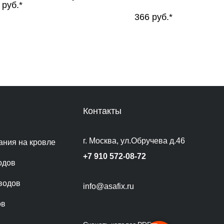
руб.*
366
руб.*
Контакты
г. Москва, ул.Обручева д.46
ания на кровле
+7 910 572-08-72
одов
водов
info@asafix.ru
ов