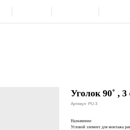
Скачать
О производстве
Проектиров
ии
каталог PDF
Уголок 90˚ , 3
Артикул:
PU-3
Назначение:
Угловой элемент для монтажа рам